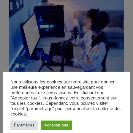
Les souris gamer
Les chaises gamers
Les meilleurs bureaux gamer – Comparatif
2026
Écrans gamer
Bureaux gamer
Nous utilisons les cookies sur notre site pour donner
Les meilleurs bureaux gamer – Comparatif
une meilleure expérience en sauvegardant vos
préférences suite à vos visites. En cliquant sur
2026
"Accepter tout", vous donnez votre consentement sur
tous les cookies. Cependant, vous pouvez visiter
Contactez-nous
l'onglet "paramétrage" pour personnaliser la collecte des
cookies.
Le bureau de gamer est
Paramètres
Accepter tout