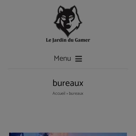
Passer
au
contenu
Menu
bureaux
Accueil
Accueil
»
bureaux
Les casques gamer