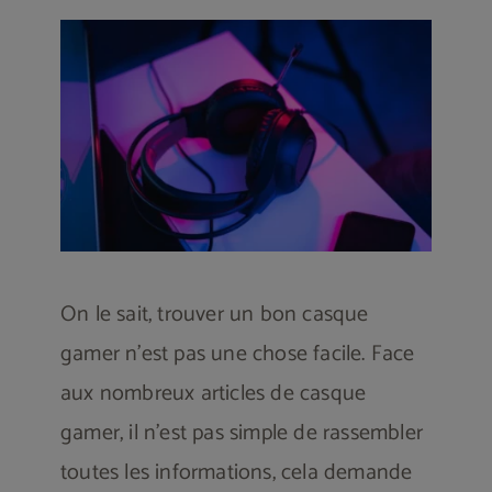
Les souris gamer
Les chaises gamers
Écrans gamer
Bureaux gamer
On le sait, trouver un bon casque
gamer n’est pas une chose facile. Face
aux nombreux articles de casque
Contactez-nous
gamer, il n’est pas simple de rassembler
toutes les informations, cela demande