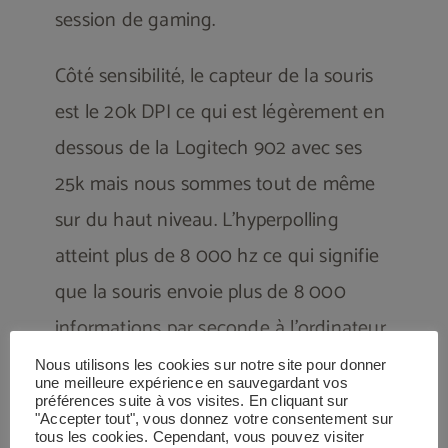
session de gaming.
Côté sensibilité, le capteur de la souris
est le 20k DPI ce qui est légèrement en
dessous de la Logitech 902 avec ses
25k mais nous sommes tout de même
sur du haut niveau. L’hyperpolling
atteint plus de 8 000 hz ce qui signifie
que la souris envoie plus de 8 000
informations par seconde à l’ordinateur.
Les mouvements sont donc très précis.
Nous utilisons les cookies sur notre site pour donner
une meilleure expérience en sauvegardant vos
Idéal pour les joueurs de FPS
!
préférences suite à vos visites. En cliquant sur
"Accepter tout", vous donnez votre consentement sur
tous les cookies. Cependant, vous pouvez visiter