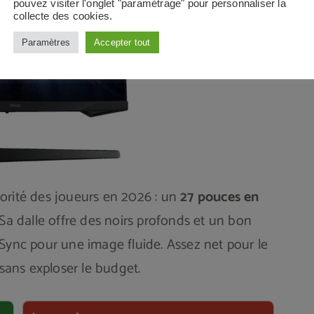
pouvez visiter l'onglet "paramétrage" pour personnaliser la
collecte des cookies.
Paramètres
Accepter tout
orité des joueurs en 2026 : un
27 pouces en
. Sa dalle offre des noirs profonds et un bon
Sync pour une image fluide. Assez net pour le
 sans exploser le budget.