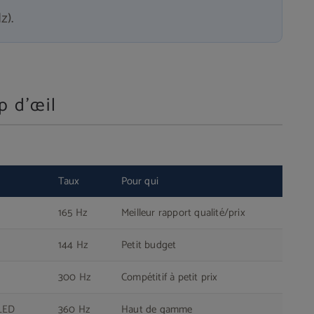
z).
p d'œil
Taux
Pour qui
165 Hz
Meilleur rapport qualité/prix
144 Hz
Petit budget
300 Hz
Compétitif à petit prix
LED
360 Hz
Haut de gamme