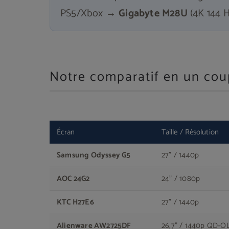
PS5/Xbox →
Gigabyte M28U
(4K 144 H
Notre comparatif en un cou
Écran
Taille / Résolution
Samsung Odyssey G5
27" / 1440p
AOC 24G2
24" / 1080p
KTC H27E6
27" / 1440p
Alienware AW2725DF
26,7" / 1440p QD-O