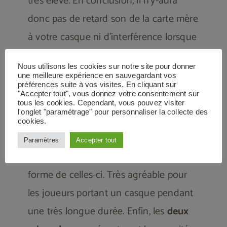
très élevé. En conclusion, il n’y-aura
donc pas de retard son de la carte mère
à votre casque ni d’interférence lorsque
son propriétaire l’utilisera avec le
Nous utilisons les cookies sur notre site pour donner
téléphone.
une meilleure expérience en sauvegardant vos
préférences suite à vos visites. En cliquant sur
"Accepter tout", vous donnez votre consentement sur
Comme nous pouvons le remarquer sur
tous les cookies. Cependant, vous pouvez visiter
l'onglet "paramétrage" pour personnaliser la collecte des
la photo du nouveau casque, le confort
cookies.
est optimal grâce à des coussinets
Paramètres
Accepter tout
d’oreille en mousse qui mémoire la
forme de celles-ci. Très agréable pour
les joueurs portant un casque pendant
une très longue durée. Enfin, les
deux