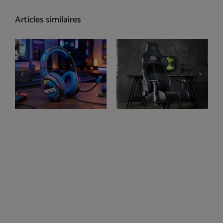
Articles similaires
Casque Switch
Test Razer Enki
Fortnite : le top
Pro chaise gaming
2026 (sans fil &
filaire)