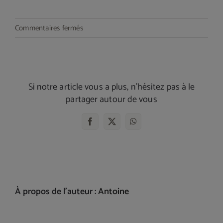
sur
Commentaires fermés
Les
casques
gamer
Razer
Si notre article vous a plus, n'hésitez pas à le
Barracuda
partager autour de vous
Facebook
X
WhatsApp
À propos de l'auteur :
Antoine