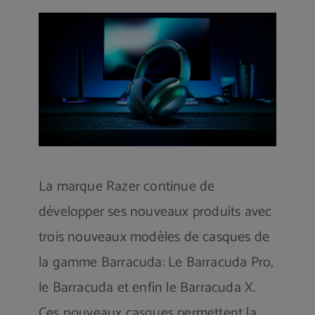
Les souris gamer
Les chaises gamers
Écrans gamer
La marque Razer continue de
Bureaux gamer
développer ses nouveaux produits avec
trois nouveaux modèles de casques de
Contactez-nous
la gamme Barracuda: Le Barracuda Pro,
le Barracuda et enfin le Barracuda X.
Ces nouveaux casques permettent la