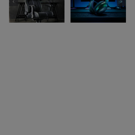
Test Razer Enki
Les casques gamer
Pro chaise gaming
Razer Barracuda