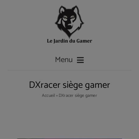
Passer
au
contenu
Menu
DXracer siège gamer
Accueil
Accueil
»
DXracer siège gamer
Les casques gamer