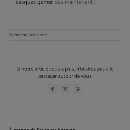
casques gamer
dès maintenant !
sur
Commentaires fermés
Les
meilleurs
micros
gamer
Si notre article vous a plus, n'hésitez pas à le
du
partager autour de vous
marché
Facebook
X
WhatsApp