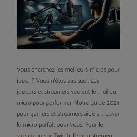
Les souris gamer
Les chaises gamers
Écrans gamer
Vous cherchez les meilleurs micros pour
jouer ? Vous n’êtes pas seul. Les
Bureaux gamer
joueurs et streamers veulent le meilleur
micro pour performer. Notre guide 2024
Contactez-nous
pour gamers et streamers aide à trouver
le micro parfait pour vous. Pour le
streaming sur Twitch, l’enregistrement